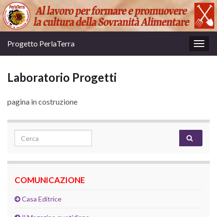
Progetto PerlaTerra
Attiv
la
navig
Laboratorio Progetti
pagina in costruzione
Search for:
COMUNICAZIONE
Casa Editrice